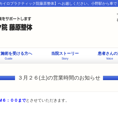
カイロプラクティック院藤原整体】へお越しください。小野駅から車で
て施術を受ける方へ
当院ストーリー
患者さんの
Guide
Story
Voice
３月２６(土)の営業時間のお知らせ
PM６：００まで
とさせていただきます。