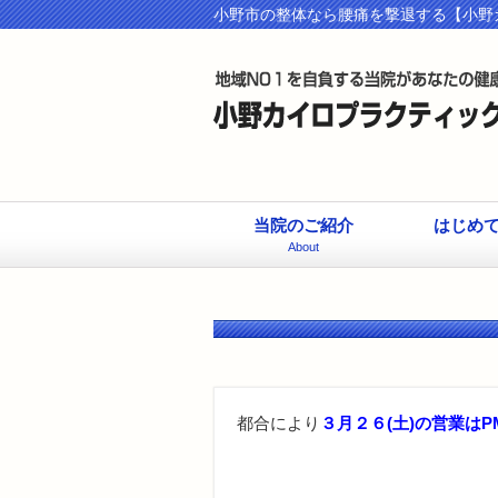
小野市の整体なら腰痛を撃退する【小野
当院のご紹介
はじめ
About
都合により
３月２６(土)の営業は