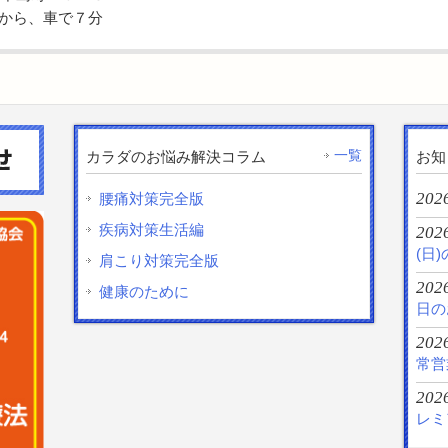
から、車で７分
一覧
カラダのお悩み解決コラム
お知
202
腰痛対策完全版
疾病対策生活編
202
(日
肩こり対策完全版
2026
健康のために
日の
202
常営
2026
レミ