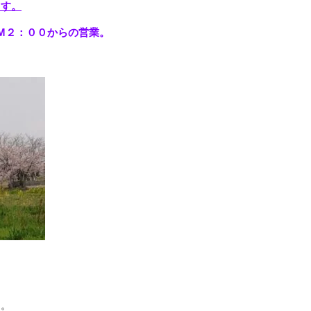
ます。
M２：００からの営業。
す。