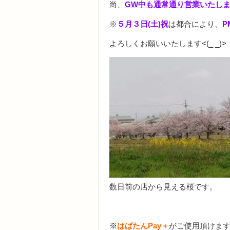
尚、
GW中も通常通り営業いたし
※
５月３日(土)祝
は都合により、
P
よろしくお願いいたします<(_ _)>
数日前の店から見える桜です。
※
はばたんPay＋
がご使用頂けま