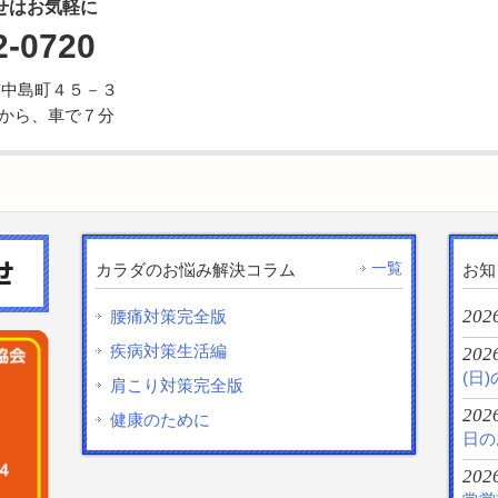
せはお気軽に
2-0720
野市中島町４５－３
から、車で７分
一覧
カラダのお悩み解決コラム
お知
202
腰痛対策完全版
疾病対策生活編
202
(日
肩こり対策完全版
2026
健康のために
日の
202