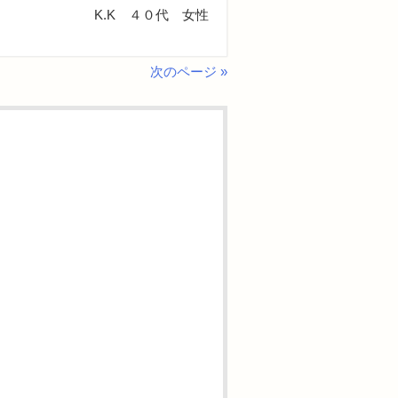
K.K ４０代 女性
次のページ »