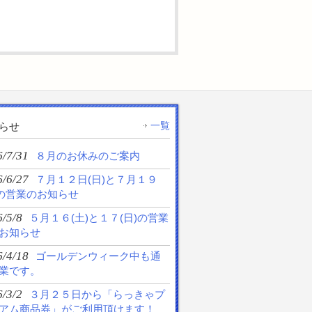
一覧
らせ
6/7/31
８月のお休みのご案内
6/6/27
７月１２日(日)と７月１９
)の営業のお知らせ
/5/8
５月１６(土)と１７(日)の営業
お知らせ
6/4/18
ゴールデンウィーク中も通
業です。
/3/2
３月２５日から「らっきゃプ
アム商品券」がご利用頂けます！