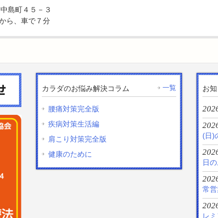
野市中島町４５－３
から、車で７分
一覧
カラダのお悩み解決コラム
お知
202
腰痛対策完全版
疾病対策生活編
202
(日
肩こり対策完全版
2026
健康のために
日の
202
常営
2026
レミ