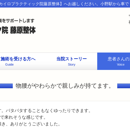
カイロプラクティック院藤原整体】へお越しください。小野駅から車で
て施術を受ける方へ
当院ストーリー
患者さんの
Guide
Story
Voice
物腰がやわらかで親しみが持てます。
す。バタバタすることもなくゆったりできます。
期で来れそうな感じです。
頂き、ありがとうございました。