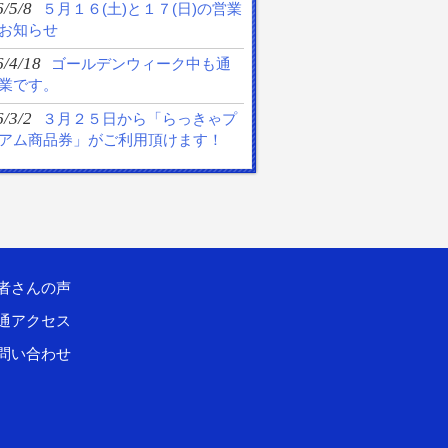
/5/8
５月１６(土)と１７(日)の営業
お知らせ
6/4/18
ゴールデンウィーク中も通
業です。
/3/2
３月２５日から「らっきゃプ
アム商品券」がご利用頂けます！
者さんの声
通アクセス
問い合わせ