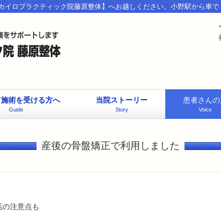
カイロプラクティック院藤原整体】へお越しください。小野駅から車で
て施術を受ける方へ
当院ストーリー
患者さんの
Guide
Story
Voice
産後の骨盤矯正で利用しました
活の注意点も