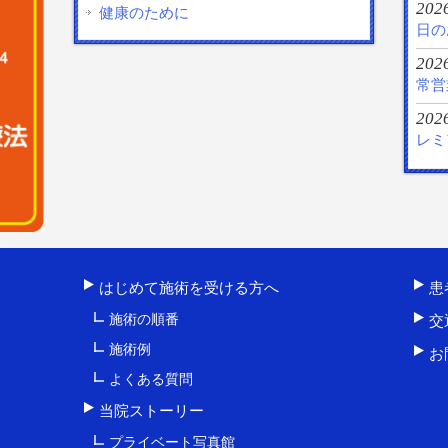
2026
健康のために
日の
202
常営
2026
レミ
はじめて施術を受ける方へ
患
施術の順番
交
施術例
お
よくある質問
当院ストーリー
プライベート写真館